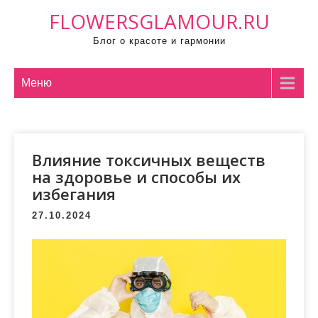
П
FLOWERSGLAMOUR.RU
р
Блог о красоте и гармонии
о
м
о
Меню
т
а
т
Влияние токсичных веществ
ь
на здоровье и способы их
к
избегания
с
о
27.10.2024
д
е
р
ж
и