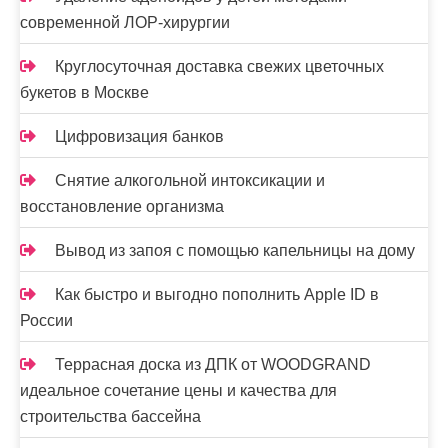
и
современной ЛОР-хирургии
с
я
Круглосуточная доставка свежих цветочных
букетов в Москве
м
Цифровизация банков
Снятие алкогольной интоксикации и
восстановление организма
Вывод из запоя с помощью капельницы на дому
Как быстро и выгодно пополнить Apple ID в
России
Террасная доска из ДПК от WOODGRAND
идеальное сочетание цены и качества для
строительства бассейна