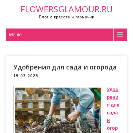
П
FLOWERSGLAMOUR.RU
р
Блог о красоте и гармонии
о
м
о
Меню
т
а
т
Удобрения для сада и огорода
ь
к
19.03.2025
с
о
Удоб
д
рени
е
я для
р
сада
ж
и
и
огор