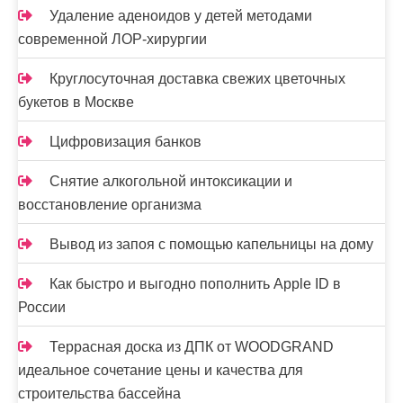
п
Удаление аденоидов у детей методами
и
современной ЛОР-хирургии
с
Круглосуточная доставка свежих цветочных
я
букетов в Москве
м
Цифровизация банков
Снятие алкогольной интоксикации и
восстановление организма
Вывод из запоя с помощью капельницы на дому
Как быстро и выгодно пополнить Apple ID в
России
Террасная доска из ДПК от WOODGRAND
идеальное сочетание цены и качества для
строительства бассейна