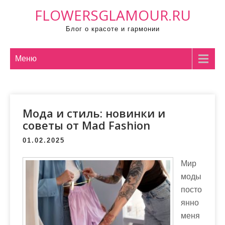
П
FLOWERSGLAMOUR.RU
р
Блог о красоте и гармонии
о
м
о
Меню
т
а
т
Мода и стиль: новинки и
ь
советы от Mad Fashion
к
с
01.02.2025
о
д
Мир
е
моды
р
посто
ж
янно
и
меня