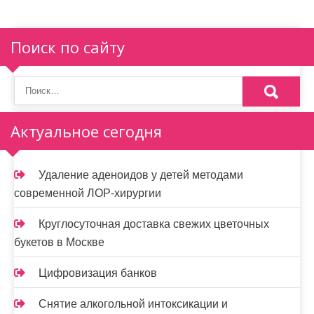
и
я
Поиск по сайту
п
о
з
Актуальное сегодня
а
п
Удаление аденоидов у детей методами
и
современной ЛОР-хирургии
с
Круглосуточная доставка свежих цветочных
я
букетов в Москве
м
Цифровизация банков
Снятие алкогольной интоксикации и