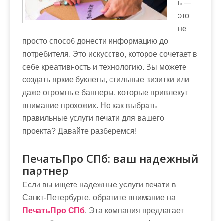
ь —
м
это
о
не
м
просто способ донести информацию до
у
потребителя. Это искусство, которое сочетает в
себе креативность и технологию. Вы можете
создать яркие буклеты, стильные визитки или
даже огромные баннеры, которые привлекут
внимание прохожих. Но как выбрать
правильные услуги печати для вашего
проекта? Давайте разберемся!
ПечатьПро СПб: ваш надежный
партнер
Если вы ищете надежные услуги печати в
Санкт-Петербурге, обратите внимание на
ПечатьПро СПб
. Эта компания предлагает