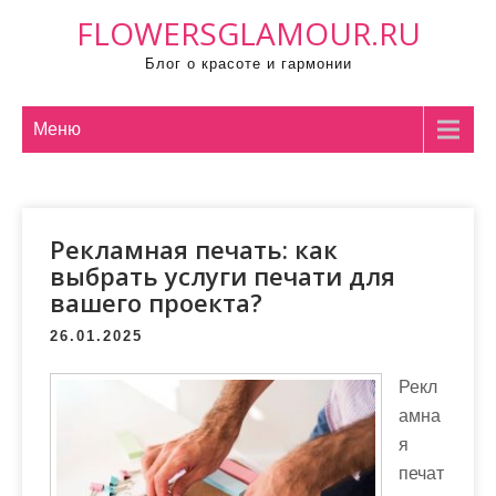
П
FLOWERSGLAMOUR.RU
р
Блог о красоте и гармонии
о
м
о
Меню
т
а
т
Рекламная печать: как
ь
выбрать услуги печати для
к
вашего проекта?
с
о
26.01.2025
д
Рекл
е
амна
р
я
ж
печат
и