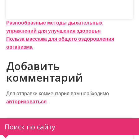
Н
Разнообразные методы дыхательных
упражнений для улучшения здоровья
а
Польза массажа для общего оздоровления
в
организма
и
Добавить
г
комментарий
а
ц
Для отправки комментария вам необходимо
и
авторизоваться
.
я
п
Поиск по сайту