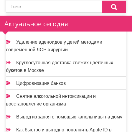
о
з
а
Актуальное сегодня
п
и
Удаление аденоидов у детей методами
современной ЛОР-хирургии
с
я
Круглосуточная доставка свежих цветочных
букетов в Москве
м
Цифровизация банков
Снятие алкогольной интоксикации и
восстановление организма
Вывод из запоя с помощью капельницы на дому
Как быстро и выгодно пополнить Apple ID в