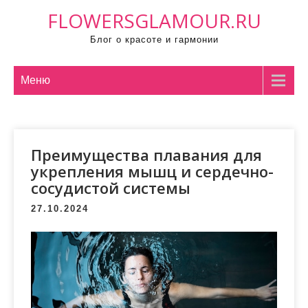
П
FLOWERSGLAMOUR.RU
р
Блог о красоте и гармонии
о
м
о
Меню
т
а
т
Преимущества плавания для
ь
укрепления мышц и сердечно-
к
сосудистой системы
с
о
27.10.2024
д
е
р
ж
и