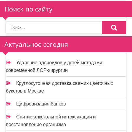
п
Поиск по сайту
о
з
а
Актуальное сегодня
п
и
Удаление аденоидов у детей методами
современной ЛОР-хирургии
с
я
Круглосуточная доставка свежих цветочных
букетов в Москве
м
Цифровизация банков
Снятие алкогольной интоксикации и
восстановление организма