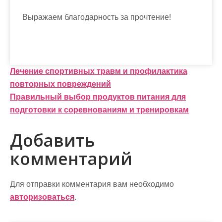
Выражаем благодарность за прочтение!
Н
Лечение спортивных травм и профилактика
повторных повреждений
а
Правильный выбор продуктов питания для
в
подготовки к соревнованиям и тренировкам
и
Добавить
г
комментарий
а
ц
Для отправки комментария вам необходимо
и
авторизоваться
.
я