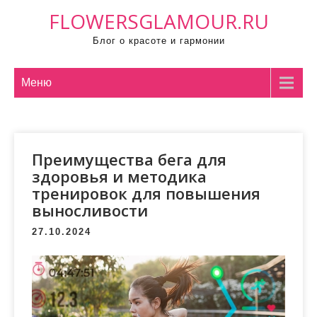
П
FLOWERSGLAMOUR.RU
р
Блог о красоте и гармонии
о
м
о
Меню
т
а
т
Преимущества бега для
ь
здоровья и методика
к
тренировок для повышения
с
выносливости
о
д
27.10.2024
е
р
ж
и