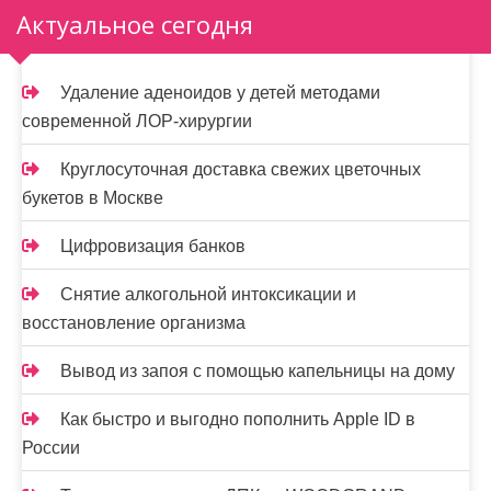
п
Актуальное сегодня
и
Удаление аденоидов у детей методами
с
современной ЛОР-хирургии
я
Круглосуточная доставка свежих цветочных
м
букетов в Москве
Цифровизация банков
Снятие алкогольной интоксикации и
восстановление организма
Вывод из запоя с помощью капельницы на дому
Как быстро и выгодно пополнить Apple ID в
России