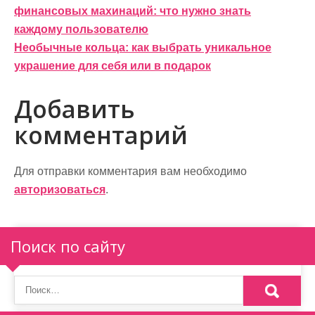
финансовых махинаций: что нужно знать
а
каждому пользователю
в
Необычные кольца: как выбрать уникальное
и
украшение для себя или в подарок
г
Добавить
а
комментарий
ц
и
Для отправки комментария вам необходимо
авторизоваться
.
я
п
Поиск по сайту
о
з
а