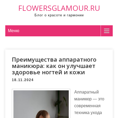
П
FLOWERSGLAMOUR.RU
р
Блог о красоте и гармонии
о
м
о
Меню
т
а
т
Преимущества аппаратного
ь
маникюра: как он улучшает
к
здоровье ногтей и кожи
с
о
18.11.2024
д
Аппаратный
е
маникюр — это
р
современная
ж
техника ухода
и