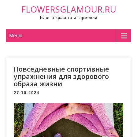
П
FLOWERSGLAMOUR.RU
р
Блог о красоте и гармонии
о
м
о
Меню
т
а
т
Повседневные спортивные
ь
упражнения для здорового
к
образа жизни
с
о
27.10.2024
д
е
р
ж
и