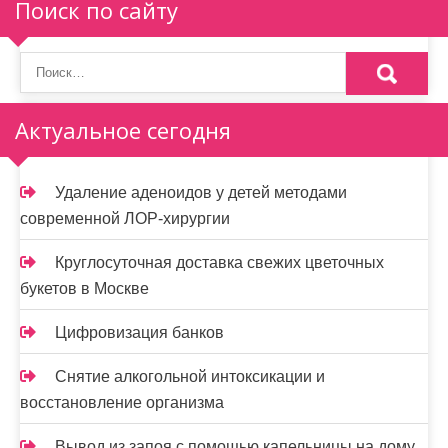
п
Поиск по сайту
о
з
а
Актуальное сегодня
п
и
Удаление аденоидов у детей методами
современной ЛОР-хирургии
с
я
Круглосуточная доставка свежих цветочных
букетов в Москве
м
Цифровизация банков
Снятие алкогольной интоксикации и
восстановление организма
Вывод из запоя с помощью капельницы на дому