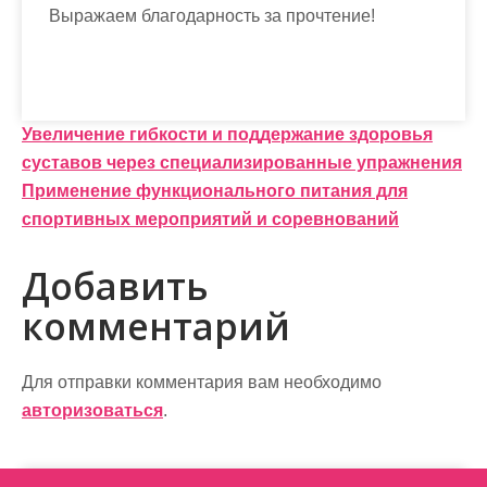
Выражаем благодарность за прочтение!
Н
Увеличение гибкости и поддержание здоровья
суставов через специализированные упражнения
а
Применение функционального питания для
в
спортивных мероприятий и соревнований
и
Добавить
г
комментарий
а
ц
Для отправки комментария вам необходимо
и
авторизоваться
.
я