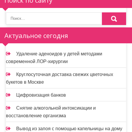
п
о
з
Актуальное сегодня
а
п
Удаление аденоидов у детей методами
и
современной ЛОР-хирургии
с
Круглосуточная доставка свежих цветочных
я
букетов в Москве
м
Цифровизация банков
Снятие алкогольной интоксикации и
восстановление организма
Вывод из запоя с помощью капельницы на дому