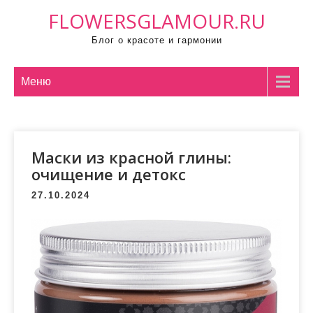
П
FLOWERSGLAMOUR.RU
р
Блог о красоте и гармонии
о
м
о
Меню
т
а
т
Маски из красной глины:
ь
очищение и детокс
к
с
27.10.2024
о
д
е
р
ж
и