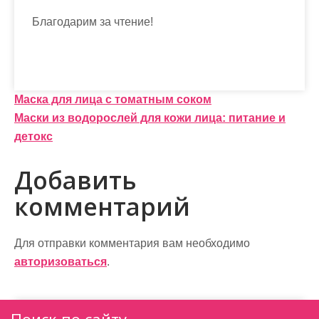
Благодарим за чтение!
Н
Маска для лица с томатным соком
Маски из водорослей для кожи лица: питание и
а
детокс
в
Добавить
и
комментарий
г
а
Для отправки комментария вам необходимо
ц
авторизоваться
.
и
я
Поиск по сайту