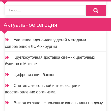
з
а
п
Актуальное сегодня
и
Удаление аденоидов у детей методами
с
современной ЛОР-хирургии
я
Круглосуточная доставка свежих цветочных
м
букетов в Москве
Цифровизация банков
Снятие алкогольной интоксикации и
восстановление организма
Вывод из запоя с помощью капельницы на дому