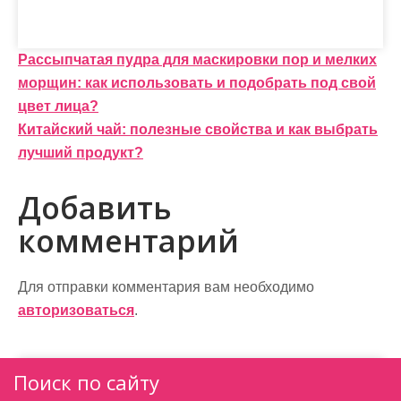
Н
Рассыпчатая пудра для маскировки пор и мелких
морщин: как использовать и подобрать под свой
а
цвет лица?
в
Китайский чай: полезные свойства и как выбрать
и
лучший продукт?
г
Добавить
а
комментарий
ц
и
Для отправки комментария вам необходимо
авторизоваться
.
я
п
Поиск по сайту
о