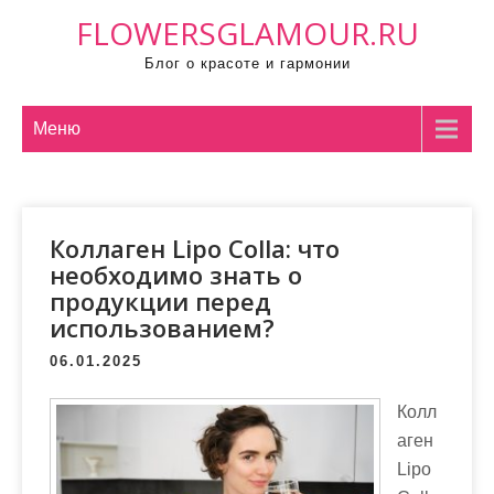
П
FLOWERSGLAMOUR.RU
р
Блог о красоте и гармонии
о
м
о
Меню
т
а
т
Коллаген Lipo Colla: что
ь
необходимо знать о
к
продукции перед
с
использованием?
о
д
06.01.2025
е
Колл
р
аген
ж
Lipo
и