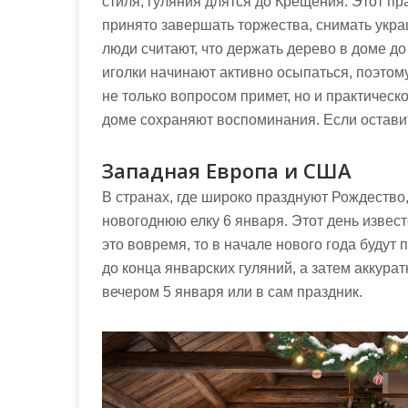
стиля, гуляния длятся до Крещения. Этот пр
принято завершать торжества, снимать укра
люди считают, что держать дерево в доме 
иголки начинают активно осыпаться, поэтому
не только вопросом примет, но и практическ
доме сохраняют воспоминания. Если оставит
Западная Европа и США
В странах, где широко празднуют Рождество
новогоднюю елку 6 января. Этот день извест
это вовремя, то в начале нового года буду
до конца январских гуляний, а затем аккура
вечером 5 января или в сам праздник.