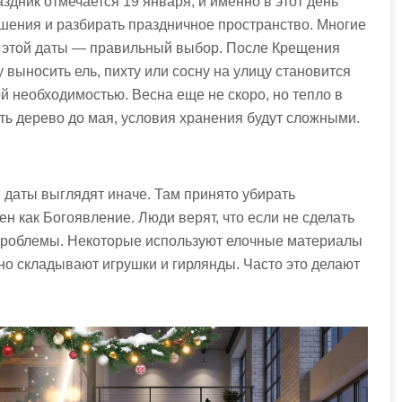
аздник отмечается 19 января, и именно в этот день
шения и разбирать праздничное пространство. Многие
до этой даты — правильный выбор. После Крещения
 выносить ель, пихту или сосну на улицу становится
ой необходимостью. Весна еще не скоро, но тепло в
ь дерево до мая, условия хранения будут сложными.
, даты выглядят иначе. Там принято убирать
ен как Богоявление. Люди верят, что если не сделать
т проблемы. Некоторые используют елочные материалы
тно складывают игрушки и гирлянды. Часто это делают