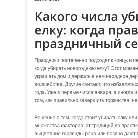
м
о
Какого числа у
м
елку: когда пр
у
праздничный се
Праздники постепенно подходят к концу, и 
когда убирать новогоднюю елку? Этот моме
украшать дом и держать в нем нарядное де
волшебства. Другие считают, что избавлятьс
года. Уже в первые числа января, а иногда 
том, как правильно завершить торжества, н
Решение о том, когда стоит убирать елку или
множества факторов: от традиций до практ
выцветшие гирлянды рано или поздно дают по