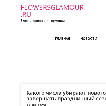
П
FLOWERSGLAMOUR
р
.RU
о
Блог о красоте и гармонии
м
о
т
ГЛАВНАЯ
НОВОСТИ
а
т
ь
к
с
о
д
е
р
Какого числа убирают новог
ж
завершать праздничный сез
и
22.06.2026