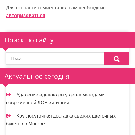
и
Для отправки комментария вам необходимо
авторизоваться
.
я
п
Поиск по сайту
о
з
а
п
Актуальное сегодня
и
Удаление аденоидов у детей методами
с
современной ЛОР-хирургии
я
Круглосуточная доставка свежих цветочных
м
букетов в Москве