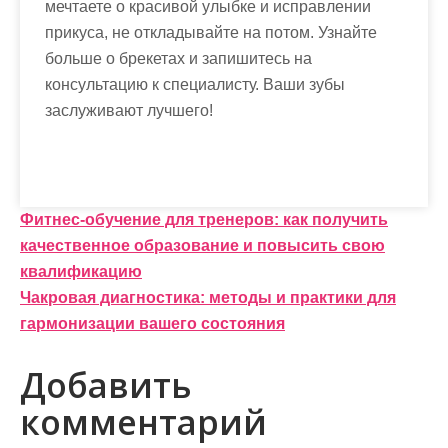
мечтаете о красивой улыбке и исправлении
прикуса, не откладывайте на потом. Узнайте
больше о брекетах и запишитесь на
консультацию к специалисту. Ваши зубы
заслуживают лучшего!
Н
Фитнес-обучение для тренеров: как получить
качественное образование и повысить свою
а
квалификацию
в
Чакровая диагностика: методы и практики для
и
гармонизации вашего состояния
г
Добавить
а
комментарий
ц