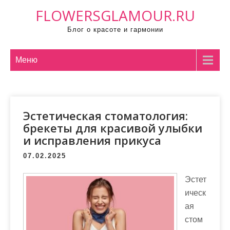
П
FLOWERSGLAMOUR.RU
р
Блог о красоте и гармонии
о
м
о
Меню
т
а
т
Эстетическая стоматология:
ь
брекеты для красивой улыбки
к
и исправления прикуса
с
о
07.02.2025
д
Эстет
е
ическ
р
ая
ж
стом
и