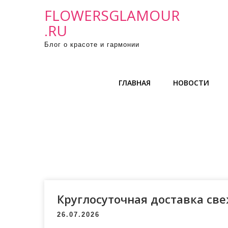
П
FLOWERSGLAMOUR
р
.RU
о
Блог о красоте и гармонии
м
о
т
ГЛАВНАЯ
НОВОСТИ
а
т
ь
к
с
о
д
е
р
Круглосуточная доставка св
ж
26.07.2026
и