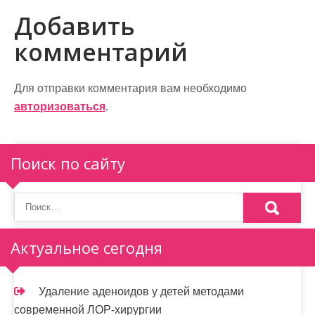
в
Добавить
и
комментарий
г
а
Для отправки комментария вам необходимо
ц
авторизоваться
.
и
я
Поиск по сайту
п
о
з
Актуальное сегодня
а
п
Удаление аденоидов у детей методами
и
современной ЛОР-хирургии