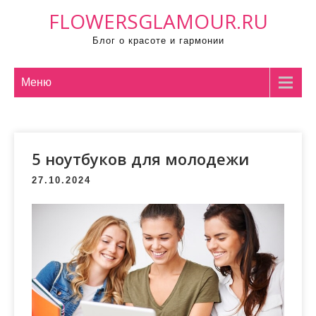
П
FLOWERSGLAMOUR.RU
р
Блог о красоте и гармонии
о
м
о
Меню
т
а
т
5 ноутбуков для молодежи
ь
к
27.10.2024
с
о
д
е
р
ж
и